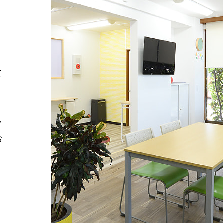
り
て
ャ
お