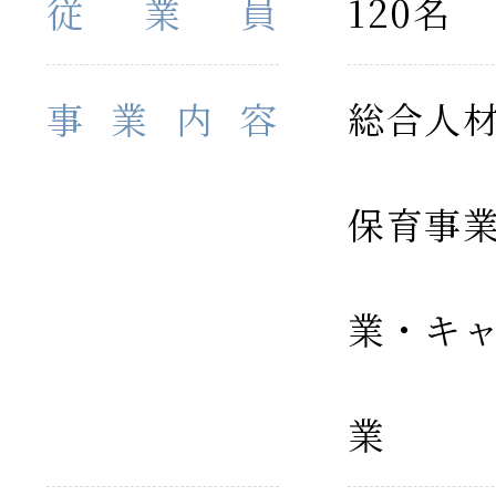
従業員
120名
事業内容
総合人
保育事
業・キ
業